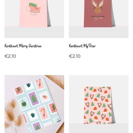
Kerstkaart Merry Christmas
Kerstkaart My Deer
€
2.10
€
2.10