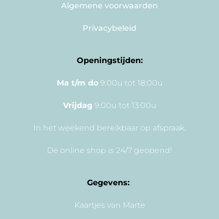
Algemene voorwaarden
Privacybeleid
Openingstijden:
Ma t/m do
9:00u tot 18:00u
Vrijdag
9:00u tot 13:00u
In het weekend bereikbaar op afspraak.
De online shop is 24/7 geopend!
Gegevens:
Kaartjes van Marte