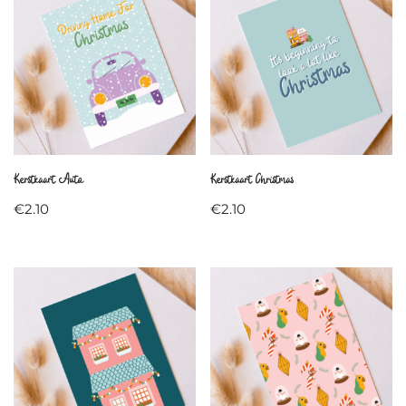
Kerstkaart Auto
Kerstkaart Christmas
€
2.10
€
2.10