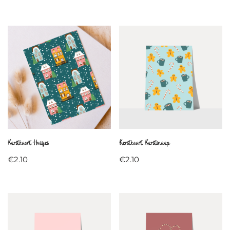
Kerstkaart Huisjes
Kerstkaart Kerstsnoep
€
2.10
€
2.10