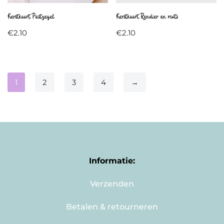
Kerstkaart Postzegel
Kerstkaart Rendier en muts
€
2.10
€
2.10
1
2
3
4
→
Informatie:
Verzenden
Betalen & retourneren