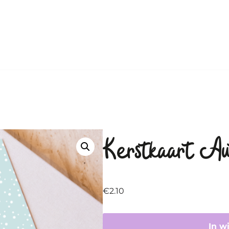
Kerstkaart A
€
2.10
In w