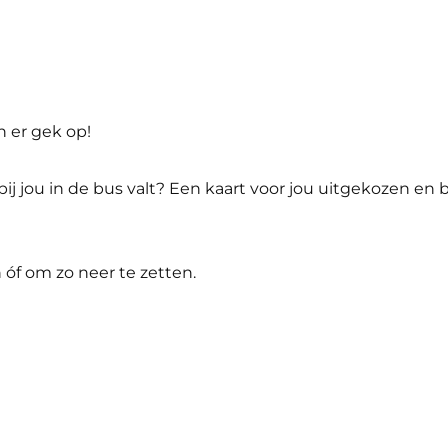
n er gek op!
e bij jou in de bus valt? Een kaart voor jou uitgekozen e
n óf om zo neer te zetten.