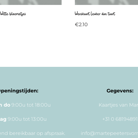
 Witte bloemetjes
Wenskaart Leuker dan taart
€
2.10
peningstijden:
Gegevens:
m do
9:00u tot 18:00u
Kaartjes van Ma
dag
9:00u tot 13:00u
+31 0 68194891
nd bereikbaar op afspraak.
info@martepeetersvor