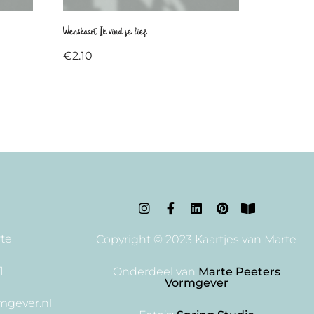
Wenskaart Ik vind je lief
€
2.10
rte
Copyright © 2023 Kaartjes van Marte
1
Onderdeel van
Marte Peeters
Vormgever
mgever.nl