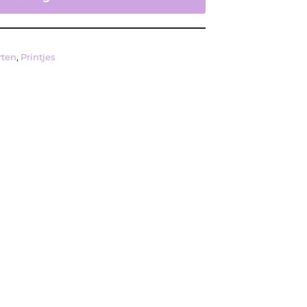
rten
,
Printjes