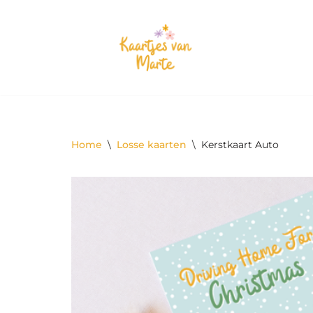
Meteen
naar
de
inhoud
Home
\
Losse kaarten
\
Kerstkaart Auto