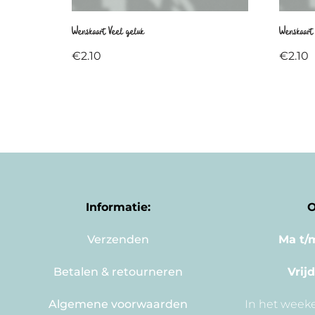
Wenskaart Veel geluk
Wenskaart
€
2.10
€
2.10
Informatie:
O
Verzenden
Ma t/
Betalen & retourneren
Vrij
Algemene voorwaarden
In het weeke