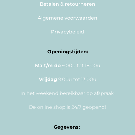
Betalen & retourneren
Algemene voorwaarden
Privacybeleid
Openingstijden:
Ma t/m do
9:00u tot 18:00u
Vrijdag
9:00u tot 13:00u
In het weekend bereikbaar op afspraak.
De online shop is 24/7 geopend!
Gegevens: