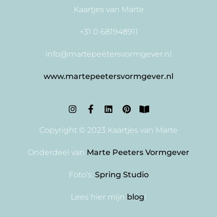
Kaartjes van Marte
+31 0 681948911
info@martepeetersvormgever.nl
www.martepeetersvormgever.nl
Copyright © 2023 Kaartjes van Marte
Onderdeel van
Marte Peeters Vormgever
Foto’s:
Spring Studio
Lees hier mijn
blog
!