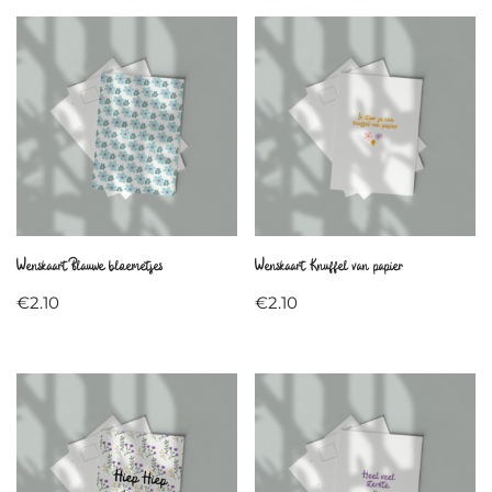
Wenskaart Blauwe bloemetjes
Wenskaart Knuffel van papier
€
2.10
€
2.10