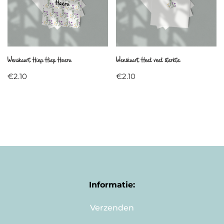
Wenskaart Hiep Hiep Hoera
Wenskaart Heel veel sterkte
€
2.10
€
2.10
Informatie:
Verzenden